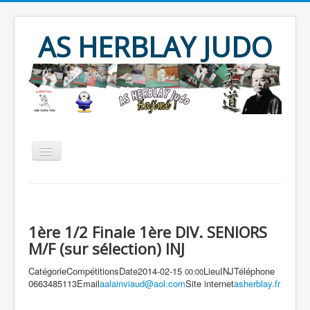
Year
Month
Year
Month
AS HERBLAY JUDO
Accueil
AS HERBLAY
JUDO
JU JITSU
TAÏSO
1ère 1/2 Finale 1ère DIV. SENIORS
Evènements
Archives
M/F (sur sélection) INJ
Produits divers
Contact
Catégorie
Compétitions
Date
2014-02-15
Lieu
INJ
Téléphone
00:00
0663485113
Email
aalainviaud@aol.com
Site internet
asherblay.fr