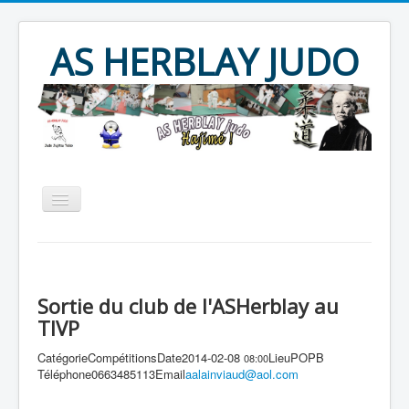
Year
Month
Year
Month
AS HERBLAY JUDO
Accueil
AS HERBLAY
JUDO
JU JITSU
TAÏSO
Sortie du club de l'ASHerblay au
Evènements
Archives
TIVP
Produits divers
Contact
Catégorie
Compétitions
Date
2014-02-08
Lieu
POPB
08:00
Téléphone
0663485113
Email
aalainviaud@aol.com