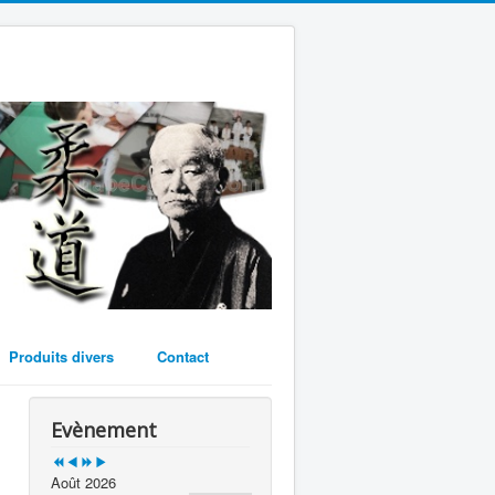
Year
Month
Year
Month
Produits divers
Contact
Evènement
Août 2026