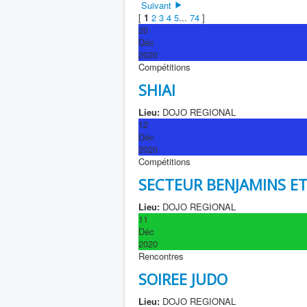
Suivant
[
1
2
3
4
5
...
74
]
20
Déc
2020
Compétitions
SHIAI
Lieu:
DOJO REGIONAL
12
Déc
2020
Compétitions
SECTEUR BENJAMINS E
Lieu:
DOJO REGIONAL
11
Déc
2020
Rencontres
SOIREE JUDO
Lieu:
DOJO REGIONAL