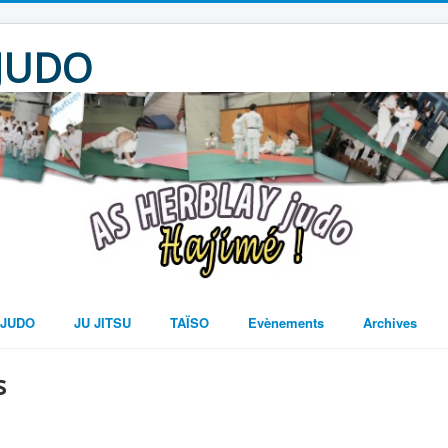
 JUDO
JUDO
JU JITSU
TAÏSO
Evènements
Archives
s