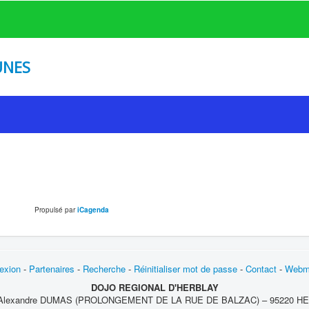
UNES
Propulsé par
iCagenda
exion
-
Partenaires
-
Recherche
-
Réinitialiser mot de passe
-
Contact
-
Webm
DOJO REGIONAL D'HERBLAY
 Alexandre DUMAS (PROLONGEMENT DE LA RUE DE BALZAC) – 95220 H