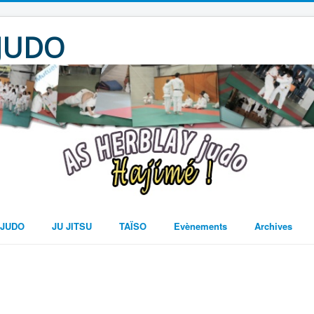
 JUDO
JUDO
JU JITSU
TAÏSO
Evènements
Archives