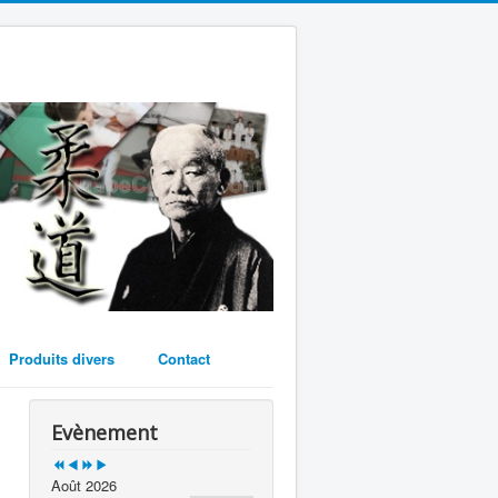
Year
Month
Year
Month
Produits divers
Contact
Evènement
Août 2026