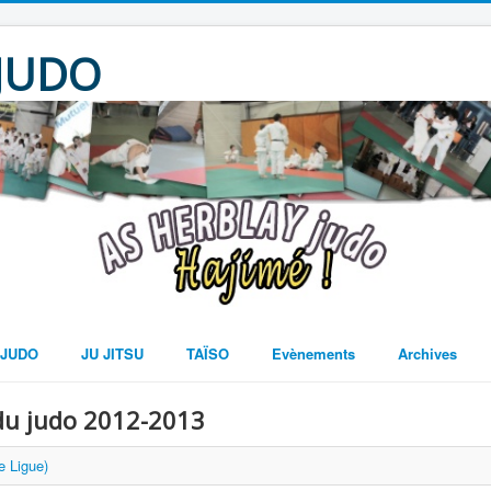
 JUDO
JUDO
JU JITSU
TAÏSO
Evènements
Archives
du judo 2012-2013
 Ligue)