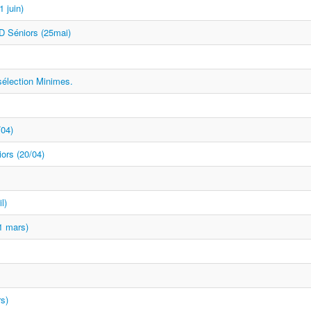
 juin)
D Séniors (25mai)
sélection Minimes.
/04)
ors (20/04)
l)
1 mars)
s)