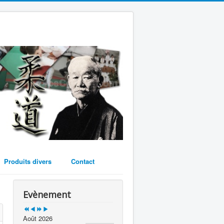
Year
Month
Year
Month
Produits divers
Contact
Evènement
Août 2026