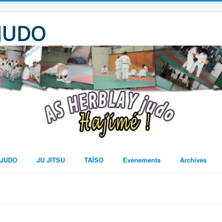
 JUDO
JUDO
JU JITSU
TAÏSO
Evènements
Archives