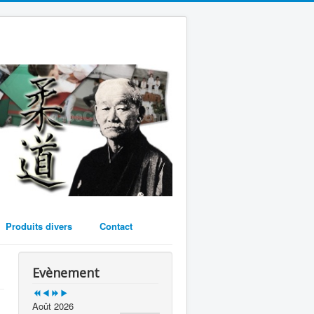
Year
Month
Year
Month
Produits divers
Contact
Evènement
Août 2026