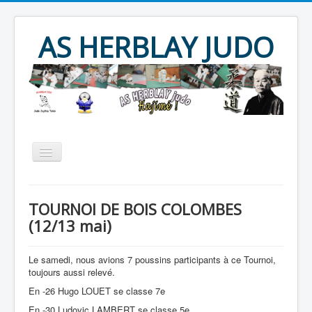
Year
Month
Year
Month
AS HERBLAY JUDO
Accueil
AS HERBLAY
TOURNOI DE BOIS COLOMBES
JUDO
JU JITSU
TAÏSO
(12/13 mai)
Evènements
Archives
Le samedi, nous avions 7 poussins participants à ce Tournoi,
Produits divers
Contact
toujours aussi relevé.
En -26 Hugo LOUET se classe 7e
En -30 Ludovic LAMBERT se classe 5e