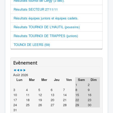
Résultats tournoi de Cergy (3 déc).
Résultats SECTEUR 27/11/11
Résultats équipes juniors et équipes cadets.
Résultats TOURNOI DE L'HAUTIL (poussins)
Résultats TOURNOI DE TRAPPES (juniors)
TOUNOI DE LEERS (59)
Evènement
Août 2026
Lun
Mar
Mer
Jeu
Ven
Sam
Dim
1
2
3
4
5
6
7
8
9
10
11
12
13
14
15
16
17
18
19
20
21
22
23
24
25
26
27
28
29
30
31