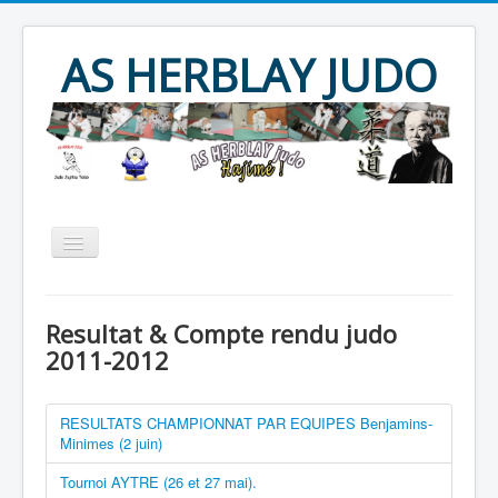
Year
Month
Year
Month
AS HERBLAY JUDO
Accueil
AS HERBLAY
Resultat & Compte rendu judo
JUDO
JU JITSU
TAÏSO
2011-2012
Evènements
Archives
RESULTATS CHAMPIONNAT PAR EQUIPES Benjamins-
Produits divers
Contact
Minimes (2 juin)
Tournoi AYTRE (26 et 27 mai).