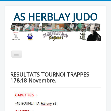
Year
Month
Year
Month
AS HERBLAY JUDO
Accueil
AS HERBLAY
RESULTATS TOURNOI TRAPPES
JUDO
JU JITSU
TAÏSO
17&18 Novembre.
Evènements
Archives
Produits divers
Contact