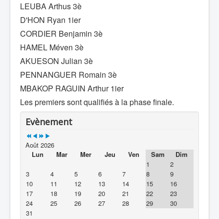
LEUBA Arthus 3è
D'HON Ryan 1ier
CORDIER Benjamin 3è
HAMEL Méven 3è
AKUESON Julian 3è
PENNANGUER Romain 3è
MBAKOP RAGUIN Arthur 1ier
Les premiers sont qualifiés à la phase finale.
Evènement
Août 2026
Lun
Mar
Mer
Jeu
Ven
Sam
Dim
1
2
3
4
5
6
7
8
9
10
11
12
13
14
15
16
17
18
19
20
21
22
23
24
25
26
27
28
29
30
31