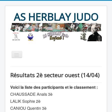
Year
Month
Year
Month
AS HERBLAY JUDO
Accueil
AS HERBLAY
Résultats 2è secteur ouest (14/04)
JUDO
JU JITSU
TAÏSO
Evènements
Archives
Voici la liste des participants et le classement :
CHAUSSADE Anaïs 3è
Produits divers
Contact
LALIK Sophie 2è
CANIOU Quentin 3è